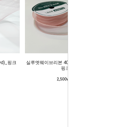
d)_핑크
실루엣웨이브리본 40mm(10yd)_베이비
핑크
2,500won