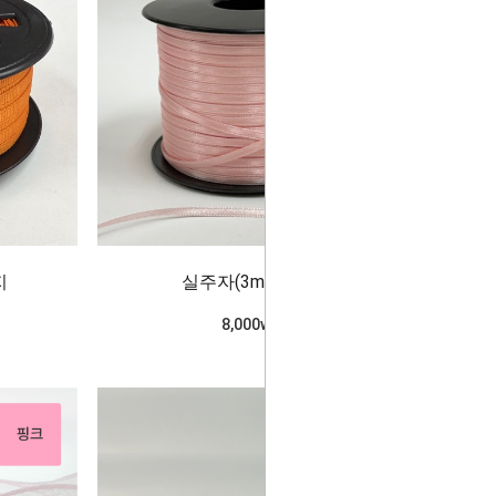
지
실주자(3mm)_살핑
8,000won