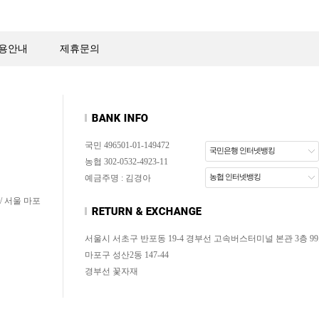
용안내
제휴문의
국민 496501-01-149472
국민은행 인터넷뱅킹
농협 302-0532-4923-11
농협 인터넷뱅킹
예금주명 : 김경아
/ 서울 마포
서울시 서초구 반포동 19-4 경부선 고속버스터미널 본관 3층 99
마포구 성산2동 147-44
경부선 꽃자재