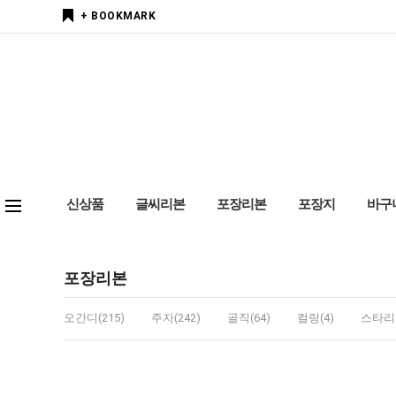
+ BOOKMARK
신상품
글씨리본
포장리본
포장지
바구
포장리본
오간디(215)
주자(242)
골직(64)
컬링(4)
스타리본