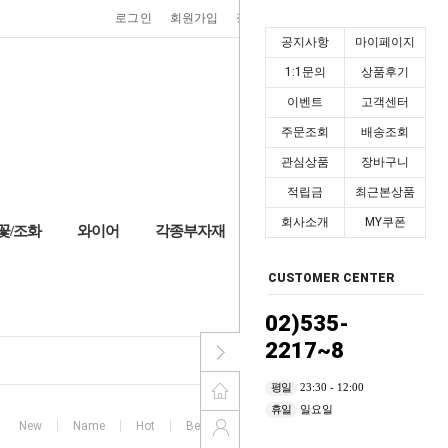
0
로그인
회원가입
장바구니
마이페이지
공지사항
마이페이지
1:1문의
상품후기
이벤트
고객센터
주문조회
배송조회
관심상품
장바구니
적립금
최근본상품
회사소개
MY쿠폰
꽃/조화
와이어
각종부자재
+2,000P
CUSTOMER CENTER
HOME
>
포장리본
02)535-
2217~8
평일
23:30 - 12:00
휴일
일요일
New
Name
Hot
Best
High price
Low price