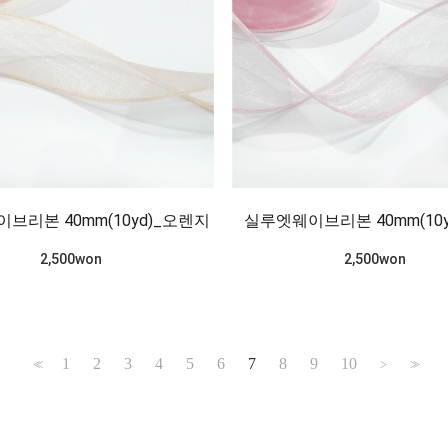
브리본 40mm(10yd)_오렌지
실루엣웨이브리본 40mm(10y
2,500won
2,500won
1
2
3
4
5
6
7
8
9
10
<<
>
>>