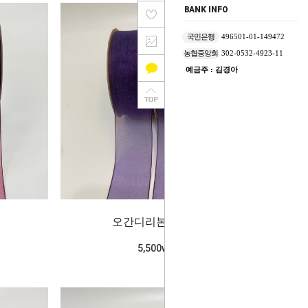
BANK INFO
국민은행
496501-01-149472
농협중앙회
302-0532-4923-11
예금주 : 김경아
오간디리본_포도주
5,500won