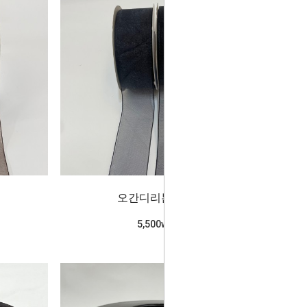
오간디리본_검정
5,500won