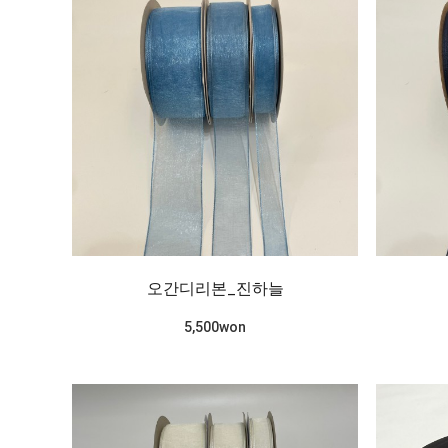
오간디리본_진하늘
5,500won