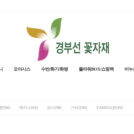
니
오아시스
수반/화기/화병
플라워BOX/쇼핑백
비누
(66)
레이스(64)
금사(58)
기타(240)
X-MAS리본(30)