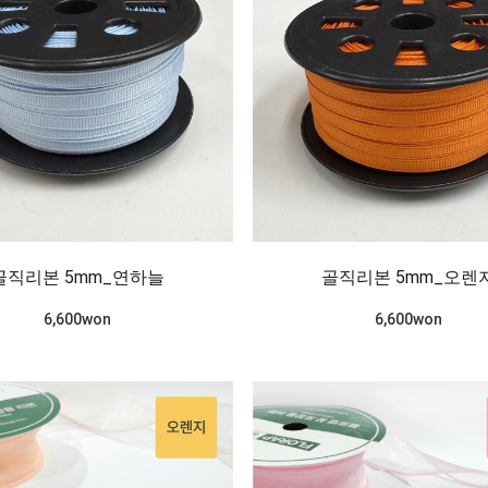
골직리본 5mm_연하늘
골직리본 5mm_오렌
6,600won
6,600won