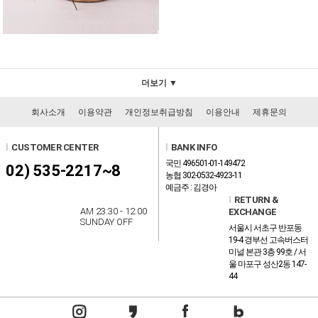
더보기 ▼
회사소개
이용약관
개인정보취급방침
이용안내
제휴문의
l
CUSTOMER CENTER
l
BANK INFO
국민 496501-01-149472
02) 535-2217~8
농협 302-0532-4923-11
예금주 : 김경아
l
RETURN &
AM 23:30 - 12:00
EXCHANGE
SUNDAY OFF
서울시 서초구 반포동
19-4 경부선 고속버스터
미널 본관 3층 99호 / 서
울 마포구 성산2동 147-
44