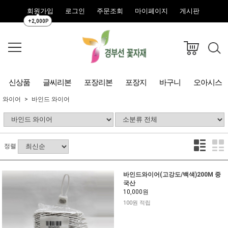
회원가입
로그인
주문조회
마이페이지
게시판
+2,000P
신상품
글씨리본
포장리본
포장지
바구니
오아시스
와이어
바인드 와이어
정렬
바인드와이어(고강도/백색)200M 중
국산
10,000원
100원 적립