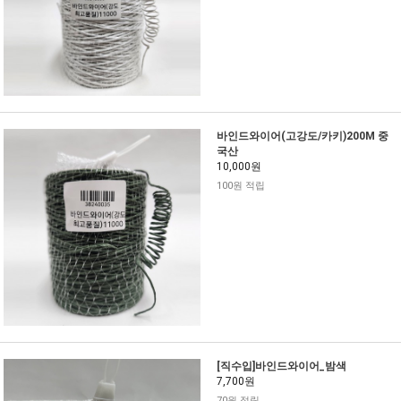
바인드와이어(고강도/카키)200M 중
국산
10,000원
100원 적립
[직수입]바인드와이어_밤색
7,700원
70원 적립