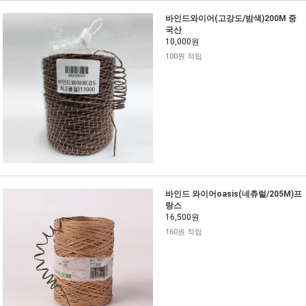
바인드와이어(고강도/밤색)200M 중
국산
10,000원
100원 적립
바인드 와이어oasis(네츄럴/205M)프
랑스
16,500원
160원 적립