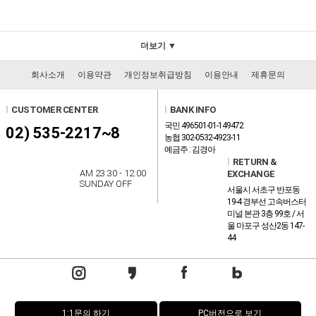
더보기 ▼
회사소개
이용약관
개인정보취급방침
이용안내
제휴문의
l
CUSTOMER CENTER
l
BANK INFO
국민 496501-01-149472
02) 535-2217~8
농협 302-0532-4923-11
예금주 : 김경아
l
RETURN &
AM 23:30 - 12:00
EXCHANGE
SUNDAY OFF
서울시 서초구 반포동
19-4 경부선 고속버스터
미널 본관 3층 99호 / 서
울 마포구 성산2동 147-
44
1:1문의 하기
PC버전으로 보기