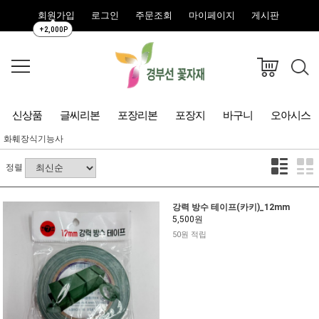
회원가입
로그인
주문조회
마이페이지
게시판
+2,000P
신상품
글씨리본
포장리본
포장지
바구니
오아시스
화훼장식기능사
정렬
강력 방수 테이프(카키)_12mm
5,500원
50원 적립