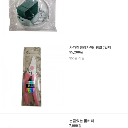
사카겐전장가위( 핑크 )일제
35,200원
350원 적립
눈금있는 폼커터
7,000원