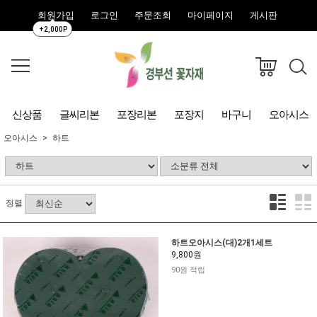
회원가입
로그인
주문조회
마이페이지
게시판
+2,000P
신상품
글씨리본
포장리본
포장지
바구니
오아시스
오아시스
하트
정렬
하트오아시스(대)2개1세트
9,800원
90원 적립