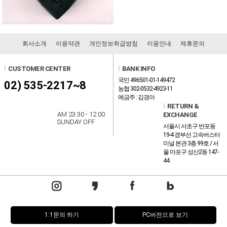
회사소개
이용약관
개인정보취급방침
이용안내
제휴문의
l
CUSTOMER CENTER
l
BANK INFO
국민 496501-01-149472
02) 535-2217~8
농협 302-0532-4923-11
예금주 : 김경아
l
RETURN &
AM 23:30 - 12:00
EXCHANGE
SUNDAY OFF
서울시 서초구 반포동
19-4 경부선 고속버스터
미널 본관 3층 99호 / 서
울 마포구 성산2동 147-
44
1:1문의 하기
PC버전으로 보기