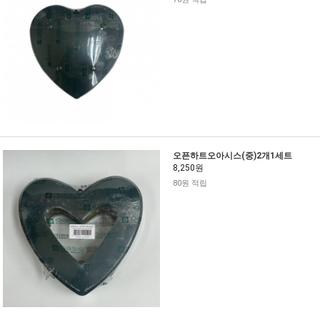
오픈하트오아시스(중)2개1세트
8,250원
80원 적립