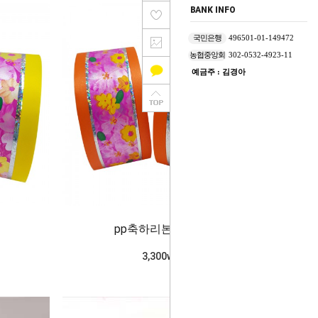
BANK INFO
국민은행
496501-01-149472
농협중앙회
302-0532-4923-11
예금주 : 김경아
pp축하리본(오렌지)
3,300won