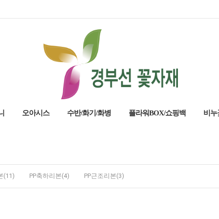
니
오아시스
수반/화기/화병
플라워BOX/쇼핑백
비누
(11)
PP축하리본(4)
PP근조리본(3)