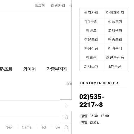
0
로그인
회원가입
장바구니
마이페이지
공지사항
마이페이지
1:1문의
상품후기
이벤트
고객센터
주문조회
배송조회
관심상품
장바구니
적립금
최근본상품
회사소개
MY쿠폰
꽃/조화
와이어
각종부자재
+2,000P
CUSTOMER CENTER
HOME
>
포장리본
>
스타리본
02)535-
2217~8
평일
23:30 - 12:00
휴일
일요일
New
Name
Hot
Best
High price
Low price