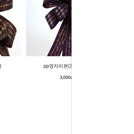
밤
pp영자리본(3cm)진보라
3,000won