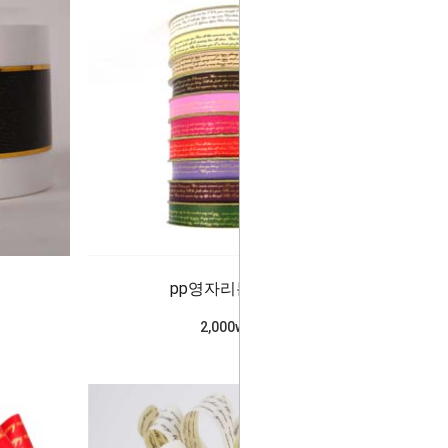
pp영자리본(2cm)
2,000won