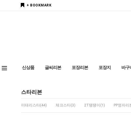
+ BOOKMARK
신상품
글씨리본
포장리본
포장지
바구
스타리본
이태리스타(44)
체크스타(3)
2T땡땡이(1)
PP영자리본