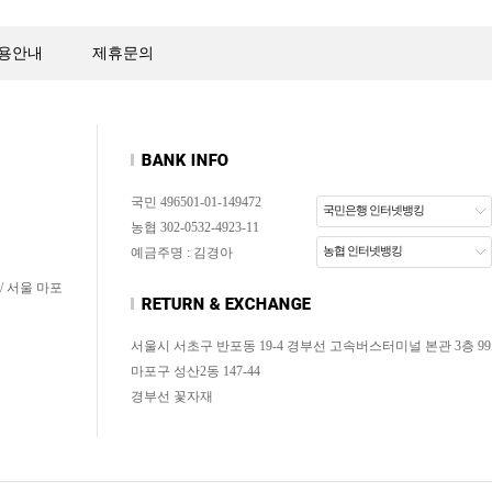
용안내
제휴문의
국민 496501-01-149472
국민은행 인터넷뱅킹
농협 302-0532-4923-11
농협 인터넷뱅킹
예금주명 : 김경아
/ 서울 마포
서울시 서초구 반포동 19-4 경부선 고속버스터미널 본관 3층 99
마포구 성산2동 147-44
경부선 꽃자재