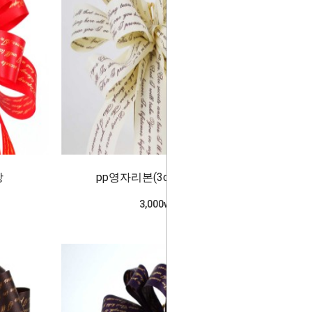
강
pp영자리본(3cm)아이보리
3,000won