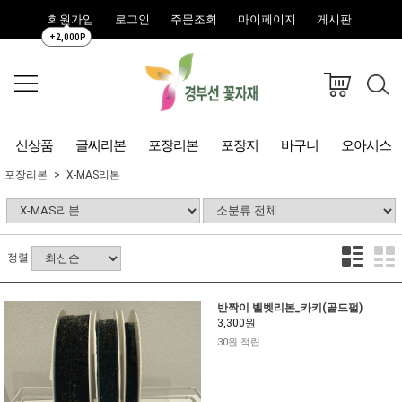
회원가입
로그인
주문조회
마이페이지
게시판
+2,000P
신상품
글씨리본
포장리본
포장지
바구니
오아시스
포장리본
X-MAS리본
정렬
반짝이 벨벳리본_카키(골드펄)
3,300원
30원 적립