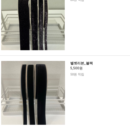
벨벳리본_블랙
5,500원
50원 적립