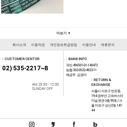
더보기 ▼
회사소개
이용약관
개인정보취급방침
이용안내
제휴문의
l
CUSTOMER CENTER
l
BANK INFO
국민 496501-01-149472
02) 535-2217~8
농협 302-0532-4923-11
예금주 : 김경아
l
RETURN &
AM 23:30 - 12:00
EXCHANGE
SUNDAY OFF
서울시 서초구 반포동
19-4 경부선 고속버스터
미널 본관 3층 99호 / 서
울 마포구 성산2동 147-
44