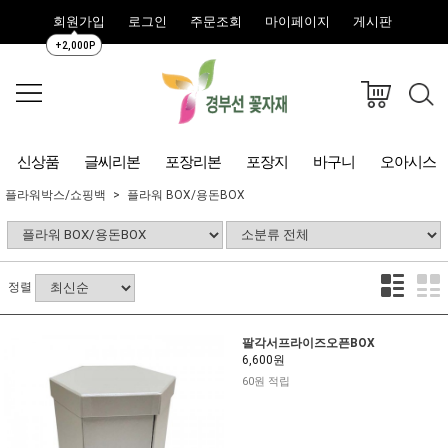
회원가입
로그인
주문조회
마이페이지
게시판
+2,000P
신상품
글씨리본
포장리본
포장지
바구니
오아시스
플라워박스/쇼핑백
플라워 BOX/용돈BOX
정렬
팔각서프라이즈오픈BOX
6,600원
60원 적립