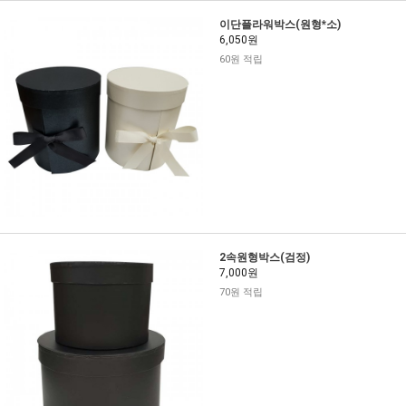
이단플라워박스(원형*소)
6,050원
60원 적립
2속원형박스(검정)
7,000원
70원 적립