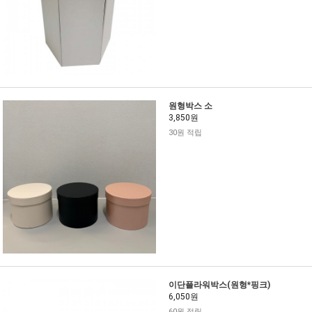
원형박스 소
3,850원
30원 적립
이단플라워박스(원형*핑크)
6,050원
60원 적립