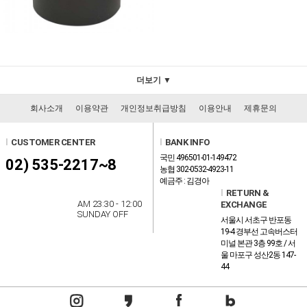
더보기 ▼
회사소개
이용약관
개인정보취급방침
이용안내
제휴문의
l
CUSTOMER CENTER
l
BANK INFO
국민 496501-01-149472
02) 535-2217~8
농협 302-0532-4923-11
예금주 : 김경아
l
RETURN &
AM 23:30 - 12:00
EXCHANGE
SUNDAY OFF
서울시 서초구 반포동
19-4 경부선 고속버스터
미널 본관 3층 99호 / 서
울 마포구 성산2동 147-
44