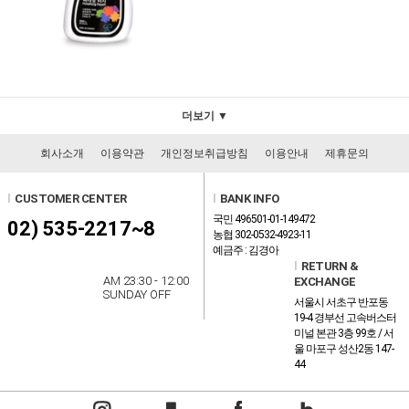
더보기 ▼
회사소개
이용약관
개인정보취급방침
이용안내
제휴문의
l
CUSTOMER CENTER
l
BANK INFO
국민 496501-01-149472
02) 535-2217~8
농협 302-0532-4923-11
예금주 : 김경아
l
RETURN &
AM 23:30 - 12:00
EXCHANGE
SUNDAY OFF
서울시 서초구 반포동
19-4 경부선 고속버스터
미널 본관 3층 99호 / 서
울 마포구 성산2동 147-
44