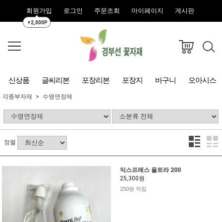
회원가입
로그인
주문조회
마이페이지
게시판
+2,000P
신상품
글씨리본
포장리본
포장지
바구니
오아시스
각종부자재
수명연장제
정렬
익스프레스 울트라 200
25,300원
250원 적립