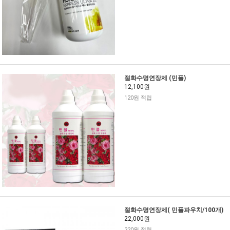
절화수명연장제 (민플)
12,100원
120원 적립
절화수명연장제( 민플파우치/100개)
22,000원
220원 적립