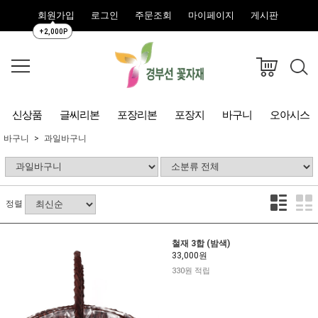
회원가입
로그인
주문조회
마이페이지
게시판
+2,000P
신상품
글씨리본
포장리본
포장지
바구니
오아시스
바구니
과일바구니
정렬
철재 3합 (밤색)
33,000원
330원 적립