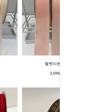
벨벳리본_핑크
3,300won