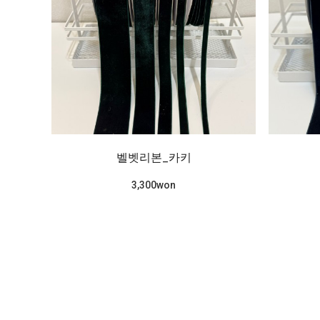
벨벳리본_카키
3,300won