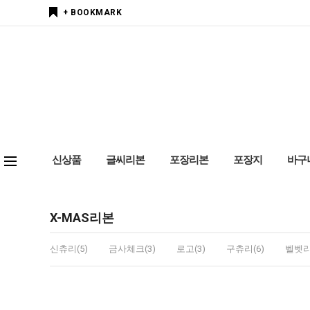
+ BOOKMARK
신상품
글씨리본
포장리본
포장지
바구
X-MAS리본
신츄리(5)
금사체크(3)
로고(3)
구츄리(6)
벨벳리