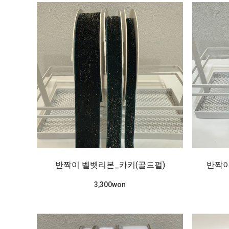
반짝이 벨벳리본_카키(골드펄)
반짝이
3,300won