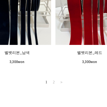
벨벳리본_남색
벨벳리본_레드
3,300won
3,300won
1
2
>>