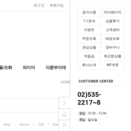
0
로그인
회원가입
장바구니
마이페이지
공지사항
마이페이지
1:1문의
상품후기
이벤트
고객센터
주문조회
배송조회
관심상품
장바구니
적립금
최근본상품
회사소개
MY쿠폰
꽃/조화
와이어
각종부자재
+2,000P
CUSTOMER CENTER
HOME
>
포장리본
>
X-MAS리본
02)535-
2217~8
평일
23:30 - 12:00
휴일
일요일
New
Name
Hot
Best
High price
Low price