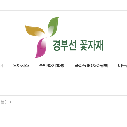
니
오아시스
수반/화기/화병
플라워BOX/쇼핑백
비누
본(13)