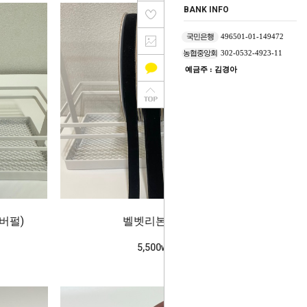
BANK INFO
국민은행
496501-01-149472
농협중앙회
302-0532-4923-11
예금주 : 김경아
버펄)
벨벳리본_블랙
5,500won