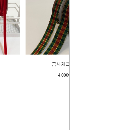
금사체크(카키)
4,000won