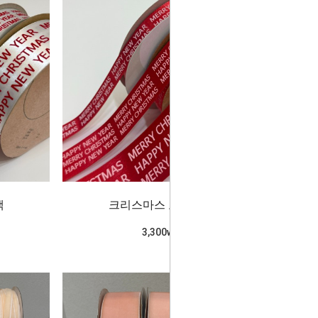
색
크리스마스 로고_빨강
3,300won