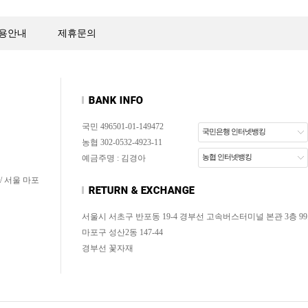
용안내
제휴문의
국민 496501-01-149472
국민은행 인터넷뱅킹
농협 302-0532-4923-11
농협 인터넷뱅킹
예금주명 : 김경아
/ 서울 마포
서울시 서초구 반포동 19-4 경부선 고속버스터미널 본관 3층 99
마포구 성산2동 147-44
경부선 꽃자재