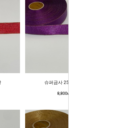
강
슈퍼금사 25mm_보라
8,800won