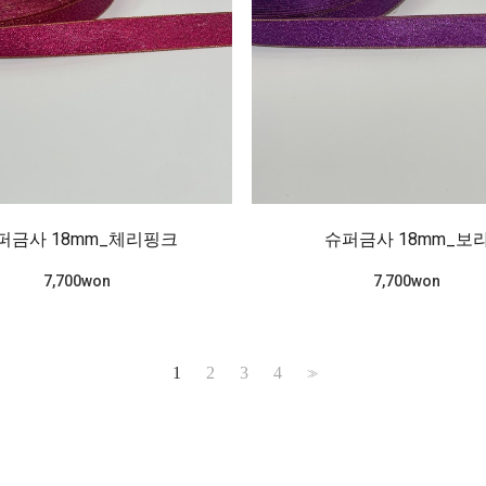
퍼금사 18mm_체리핑크
슈퍼금사 18mm_보
7,700won
7,700won
1
2
3
4
>>