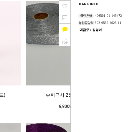
BANK INFO
국민은행
496501-01-149472
농협중앙회
302-0532-4923-11
예금주 : 김경아
드)
슈퍼금사 25mm_은색
8,800won