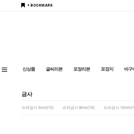
+ BOOKMARK
신상품
글씨리본
포장리본
포장지
바구
금사
슈퍼금사 3mm(10)
슈퍼금사 8mm(10)
슈퍼금사 12mm(1