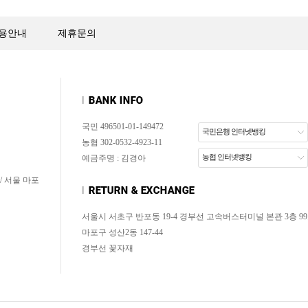
용안내
제휴문의
국민 496501-01-149472
국민은행 인터넷뱅킹
농협 302-0532-4923-11
농협 인터넷뱅킹
예금주명 : 김경아
/ 서울 마포
서울시 서초구 반포동 19-4 경부선 고속버스터미널 본관 3층 99
마포구 성산2동 147-44
경부선 꽃자재