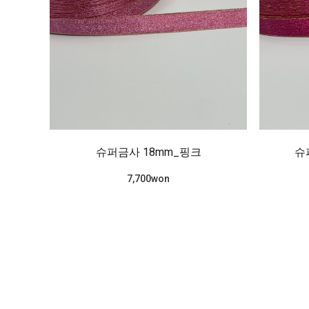
슈퍼금사 18mm_핑크
슈
7,700won