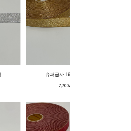
색
슈퍼금사 18mm_금색
7,700won