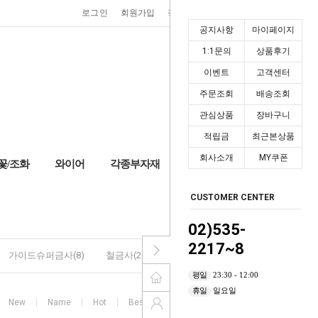
0
로그인
회원가입
장바구니
마이페이지
공지사항
마이페이지
1:1문의
상품후기
이벤트
고객센터
주문조회
배송조회
관심상품
장바구니
적립금
최근본상품
회사소개
MY쿠폰
꽃/조화
와이어
각종부자재
+2,000P
CUSTOMER CENTER
HOME
>
포장리본
>
금사
02)535-
2217~8
가이드슈퍼금사(8)
철금사(2)
평일
23:30 - 12:00
휴일
일요일
New
Name
Hot
Best
High price
Low price