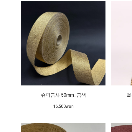
슈퍼금사 50mm_금색
철
16,500won