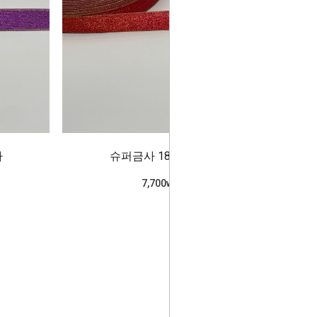
라
슈퍼금사 18mm_빨강
7,700won