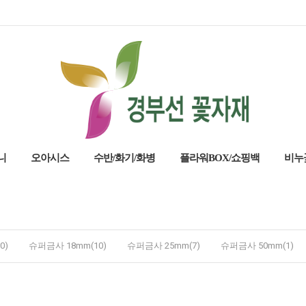
니
오아시스
수반/화기/화병
플라워BOX/쇼핑백
비누
0)
슈퍼금사 18mm(10)
슈퍼금사 25mm(7)
슈퍼금사 50mm(1)