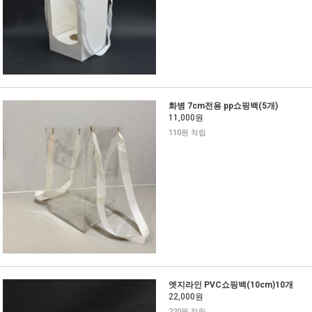
화병 7cm전용 pp쇼핑백(5개)
11,000원
110원 적립
엣지라인 PVC쇼핑백(10cm)10개
22,000원
220원 적립