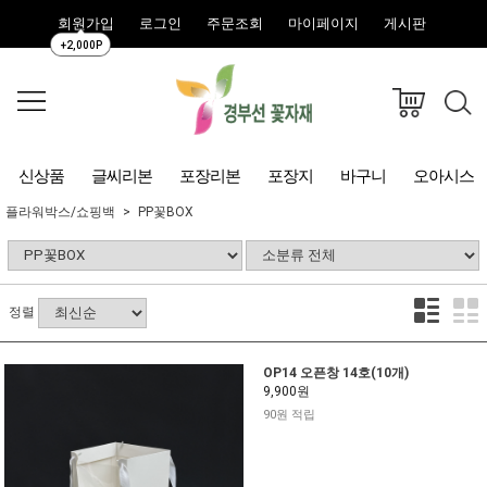
회원가입
로그인
주문조회
마이페이지
게시판
+2,000P
신상품
글씨리본
포장리본
포장지
바구니
오아시스
플라워박스/쇼핑백
PP꽃BOX
정렬
OP14 오픈창 14호(10개)
9,900원
90원 적립