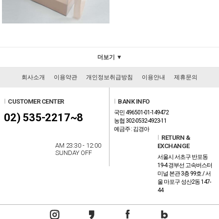
더보기 ▼
회사소개
이용약관
개인정보취급방침
이용안내
제휴문의
l
CUSTOMER CENTER
l
BANK INFO
국민 496501-01-149472
02) 535-2217~8
농협 302-0532-4923-11
예금주 : 김경아
l
RETURN &
AM 23:30 - 12:00
EXCHANGE
SUNDAY OFF
서울시 서초구 반포동
19-4 경부선 고속버스터
미널 본관 3층 99호 / 서
울 마포구 성산2동 147-
44