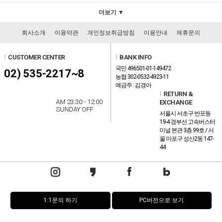
더보기 ▼
회사소개
이용약관
개인정보취급방침
이용안내
제휴문의
l
CUSTOMER CENTER
l
BANK INFO
국민 496501-01-149472
02) 535-2217~8
농협 302-0532-4923-11
예금주 : 김경아
l
RETURN &
AM 23:30 - 12:00
EXCHANGE
SUNDAY OFF
서울시 서초구 반포동
19-4 경부선 고속버스터
미널 본관 3층 99호 / 서
울 마포구 성산2동 147-
44
1:1문의 하기
PC버전으로 보기