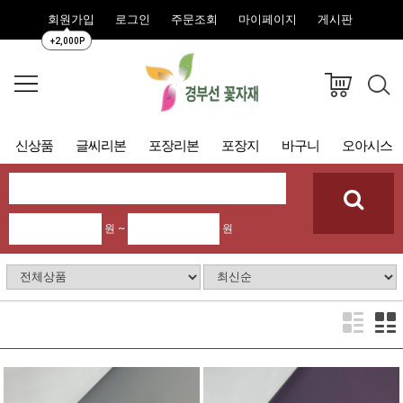
회원가입
로그인
주문조회
마이페이지
게시판
+2,000P
신상품
글씨리본
포장리본
포장지
바구니
오아시스
원 ~
원