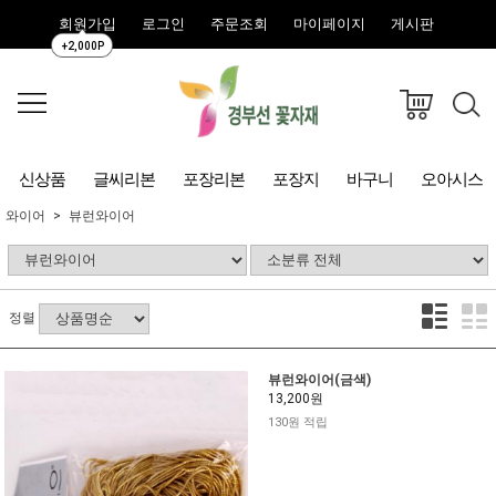
회원가입
로그인
주문조회
마이페이지
게시판
+2,000P
신상품
글씨리본
포장리본
포장지
바구니
오아시스
와이어
뷰런와이어
정렬
뷰런와이어(금색)
13,200원
130원 적립