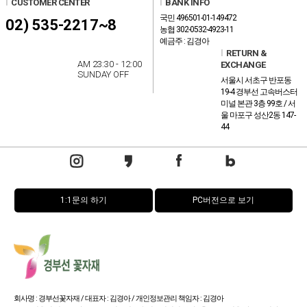
l
CUSTOMER CENTER
l
BANK INFO
국민 496501-01-149472
02) 535-2217~8
농협 302-0532-4923-11
예금주 : 김경아
l
RETURN &
AM 23:30 - 12:00
EXCHANGE
SUNDAY OFF
서울시 서초구 반포동
19-4 경부선 고속버스터
미널 본관 3층 99호 / 서
울 마포구 성산2동 147-
44
1:1문의 하기
PC버전으로 보기
회사명 : 경부선꽃자재 / 대표자 : 김경아 / 개인정보관리 책임자 : 김경아