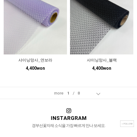
샤이닝망사_연보라
샤이닝망사_블랙
4,400won
4,400won
more
1
/
8
경부선꽃자재 소식을 가장 빠르게 만나 보세요.