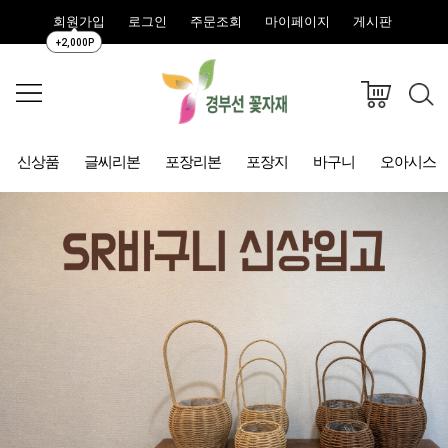
회원가입
로그인
주문조회
마이페이지
게시판
+2,000P
신상품
글씨리본
포장리본
포장지
바구니
오아시스