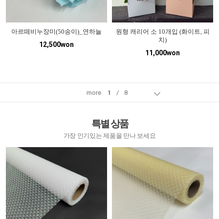
아르떼비누장미(50송이)_연하늘
원형 캐리어 소 10개입 (화이트, 피
치)
12,500won
11,000won
more
1
/
8
특별 상품
가장 인기있는 제품을 만나 보세요