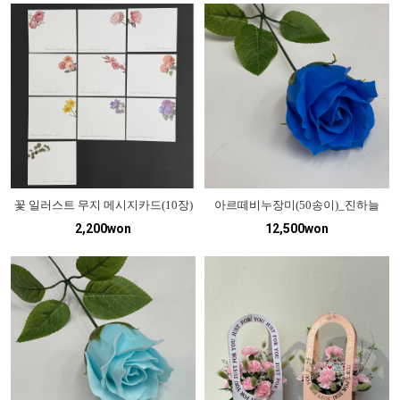
꽃 일러스트 무지 메시지카드(10장)
아르떼비누장미(50송이)_진하늘
2,200won
12,500won