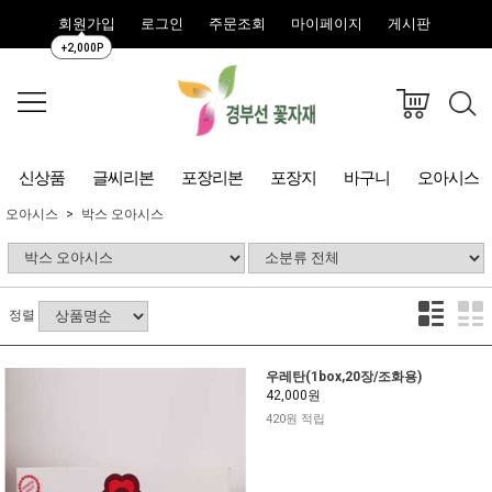
회원가입
로그인
주문조회
마이페이지
게시판
+2,000P
신상품
글씨리본
포장리본
포장지
바구니
오아시스
오아시스
박스 오아시스
정렬
우레탄(1box,20장/조화용)
42,000원
420원 적립