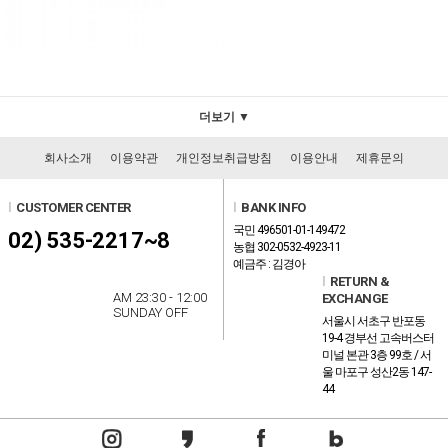
더보기 ▼
회사소개
이용약관
개인정보취급방침
이용안내
제휴문의
l
CUSTOMER CENTER
l
BANK INFO
국민 496501-01-149472
02) 535-2217~8
농협 302-0532-4923-11
예금주 : 김경아
l
RETURN &
AM 23:30 - 12:00
EXCHANGE
SUNDAY OFF
서울시 서초구 반포동
19-4 경부선 고속버스터
미널 본관 3층 99호 / 서
울 마포구 성산2동 147-
44