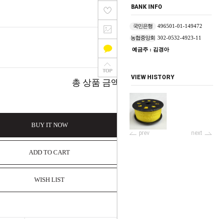
BANK INFO
국민은행
496501-01-149472
농협중앙회
302-0532-4923-11
예금주 : 김경아
6,600
원
VIEW HISTORY
6,600
총 상품 금액
원
BUY IT NOW
prev
next
ADD TO CART
WISH LIST