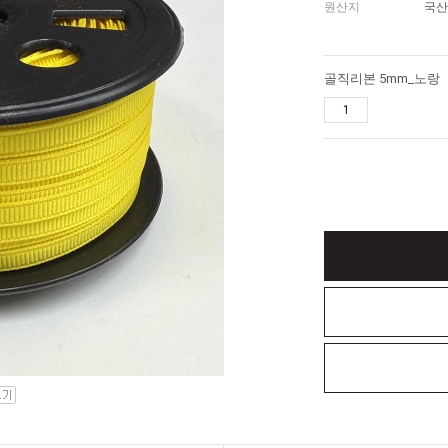
원산지
국산
골직리본 5mm_노랑