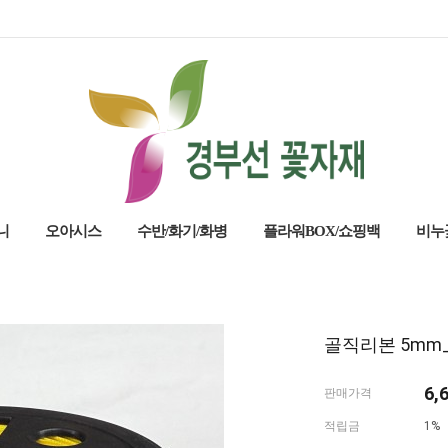
니
오아시스
수반/화기/화병
플라워BOX/쇼핑백
비누
골직리본 5mm
6,
판매가격
적립금
1%