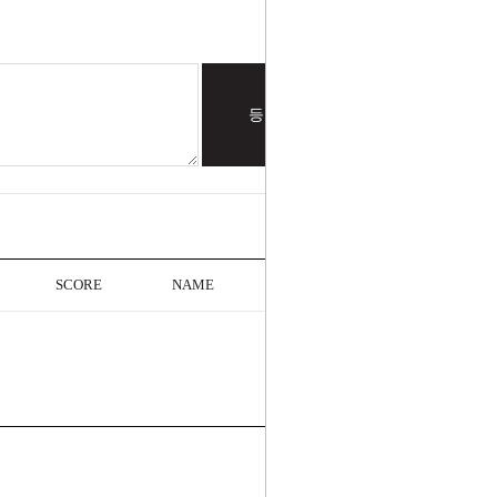
등록
+ MORE
SCORE
NAME
DATE