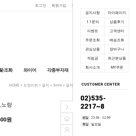
0
로그인
회원가입
장바구니
마이페이지
공지사항
마이페이지
1:1문의
상품후기
이벤트
고객센터
주문조회
배송조회
관심상품
장바구니
적립금
최근본상품
회사소개
MY쿠폰
꽃/조화
와이어
각종부자재
+2,000P
CUSTOMER CENTER
HOME
>
포장리본
>
골직
>
5mm
> 골직리본 5mm_노랑
02)535-
_노랑
2217~8
평일
23:30 - 12:00
600
원
휴일
일요일