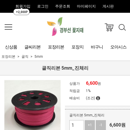
회원가입
로그인
주문조회
마이페이지
게시판
+2,000P
신상품
글씨리본
포장리본
포장지
바구니
오아시스
포장리본
골직
5mm
골직리본 5mm_진체리
6,600
상품가
원
적립금
1%
배송비
(조건)
골직리본 5mm_진체리
6,600
원
+1
-1