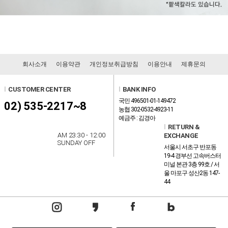
회사소개
이용약관
개인정보취급방침
이용안내
제휴문의
l
CUSTOMER CENTER
l
BANK INFO
국민 496501-01-149472
02) 535-2217~8
농협 302-0532-4923-11
예금주 : 김경아
l
RETURN &
AM 23:30 - 12:00
EXCHANGE
SUNDAY OFF
서울시 서초구 반포동
19-4 경부선 고속버스터
미널 본관 3층 99호 / 서
울 마포구 성산2동 147-
44