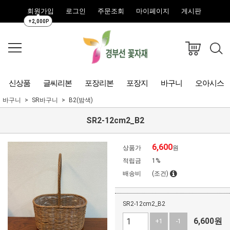
회원가입
로그인
주문조회
마이페이지
게시판
+2,000P
신상품
글씨리본
포장리본
포장지
바구니
오아시스
바구니
SR바구니
B2(밤색)
SR2-12cm2_B2
6,600
상품가
원
적립금
1%
배송비
(조건)
SR2-12cm2_B2
6,600
원
+1
-1