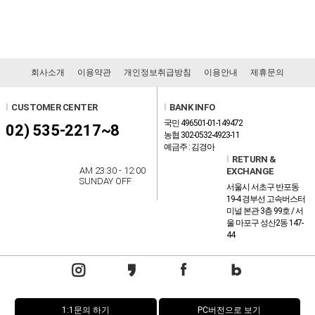
회사소개
이용약관
개인정보취급방침
이용안내
제휴문의
l
CUSTOMER CENTER
l
BANK INFO
국민 496501-01-149472
02) 535-2217~8
농협 302-0532-4923-11
예금주 : 김경아
l
RETURN &
AM 23:30 - 12:00
EXCHANGE
SUNDAY OFF
서울시 서초구 반포동
19-4 경부선 고속버스터
미널 본관 3층 99호 / 서
울 마포구 성산2동 147-
44
1:1문의 하기
PC버전으로 보기