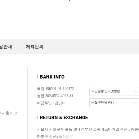
용안내
제휴문의
국민 496501-01-149472
국민은행 인터넷뱅킹
농협 302-0532-4923-11
농협 인터넷뱅킹
예금주명 : 김경아
/ 서울 마포
서울시 서초구 반포동 19-4 경부선 고속버스터미널 본관 3층 99
마포구 성산2동 147-44