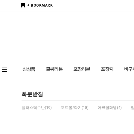
+ BOOKMARK
신상품
글씨리본
포장리본
포장지
바구
화분받침
플라스틱수반(19)
포트볼/화기(18)
아크릴화병(4)
철