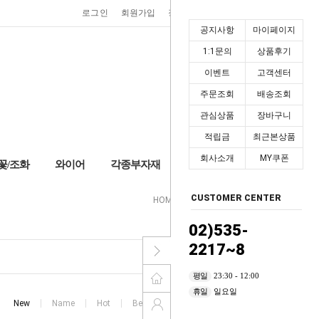
0
로그인
회원가입
장바구니
마이페이지
공지사항
마이페이지
1:1문의
상품후기
이벤트
고객센터
주문조회
배송조회
관심상품
장바구니
적립금
최근본상품
회사소개
MY쿠폰
꽃/조화
와이어
각종부자재
+2,000P
CUSTOMER CENTER
HOME
>
수반/화기
>
화분받침
02)535-
2217~8
평일
23:30 - 12:00
휴일
일요일
New
Name
Hot
Best
High price
Low price