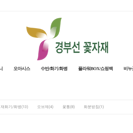
니
오아시스
수반/화기/화병
플라워BOX/쇼핑백
비누
재화기/화병(13)
오브제(4)
꽃통(8)
화분받침(1)