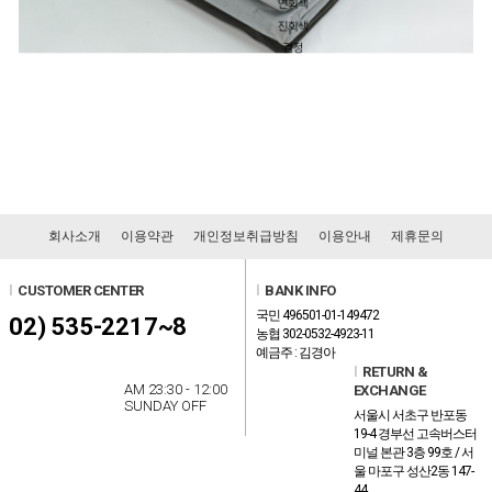
회사소개
이용약관
개인정보취급방침
이용안내
제휴문의
l
CUSTOMER CENTER
l
BANK INFO
국민 496501-01-149472
02) 535-2217~8
농협 302-0532-4923-11
예금주 : 김경아
l
RETURN &
AM 23:30 - 12:00
EXCHANGE
SUNDAY OFF
서울시 서초구 반포동
19-4 경부선 고속버스터
미널 본관 3층 99호 / 서
울 마포구 성산2동 147-
44