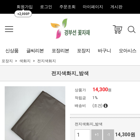
회원가입
로그인
주문조회
마이페이지
게시판
+2,000P
신상품
글씨리본
포장리본
포장지
바구니
오아시스
포장지
색화지
전지색화지
전지색화지_밤색
14,300
상품가
원
적립금
1%
배송비
(조건)
전지색화지_밤색
14,300
원
+1
-1