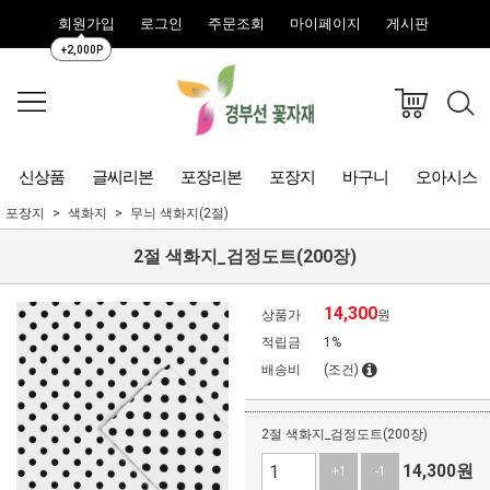
회원가입
로그인
주문조회
마이페이지
게시판
+2,000P
신상품
글씨리본
포장리본
포장지
바구니
오아시스
포장지
색화지
무늬 색화지(2절)
2절 색화지_검정도트(200장)
14,300
상품가
원
적립금
1%
배송비
(조건)
2절 색화지_검정도트(200장)
14,300
원
+1
-1