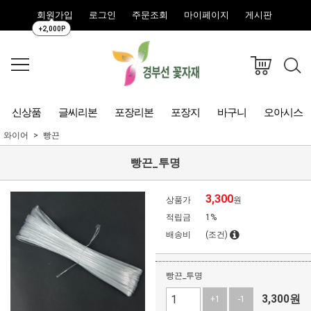
회원가입
로그인
주문조회
마이페이지
게시판
+2,000P
신상품
글씨리본
포장리본
포장지
바구니
오아시스
와이어
빵끈
빵끈_투명
3,300
상품가
원
적립금
1%
배송비
(조건)
빵끈_투명
3,300
원
+1
-1