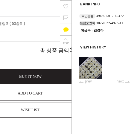
BANK INFO
국민은행
496501-01-149472
미( 50송이)
농협중앙회
302-0532-4923-11
예금주 : 김경아
30,000
원
VIEW HISTORY
30,000
총 상품 금액
원
BUY IT NOW
prev
next
ADD TO CART
WISH LIST