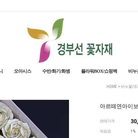
니
오아시스
수반/화기/화병
플라워BOX/쇼핑백
비누
HOME
>
비누꽃/조
아르떼연아이보리
30
판매가격
적립금
1%