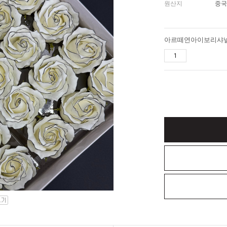
원산지
중국
아르떼연아이보리샤넬장