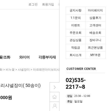
0
로그인
회원가입
장바구니
마이페이지
공지사항
마이페이지
1:1문의
상품후기
이벤트
고객센터
주문조회
배송조회
관심상품
장바구니
적립금
최근본상품
회사소개
MY쿠폰
꽃/조화
와이어
각종부자재
+2,000P
CUSTOMER CENTER
화
>
비누꽃
>
샤넬장미
> 아르떼연아이보리샤넬장미( 50송이)
02)535-
샤넬장미( 50송이)
2217~8
평일
23:30 - 12:00
,000
원
휴일
일요일