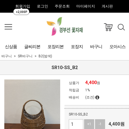
회원가입
로그인
주문조회
마이페이지
게시판
+2,000P
신상품
글씨리본
포장리본
포장지
바구니
오아시스
바구니
SR바구니
B2(밤색)
SR10-SS_B2
4,400
상품가
원
적립금
1%
배송비
(조건)
SR10-SS_B2
4,400
원
+1
-1