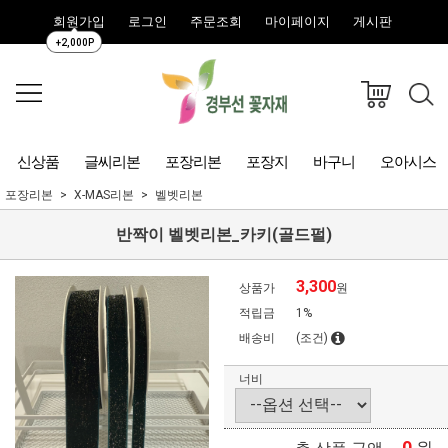
회원가입
로그인
주문조회
마이페이지
게시판
+2,000P
신상품
글씨리본
포장리본
포장지
바구니
오아시스
포장리본
X-MAS리본
벨벳리본
반짝이 벨벳리본_카키(골드펄)
3,300
상품가
원
적립금
1%
배송비
(조건)
너비
0