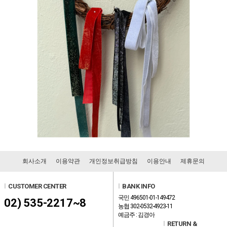
회사소개
이용약관
개인정보취급방침
이용안내
제휴문의
l
CUSTOMER CENTER
l
BANK INFO
국민 496501-01-149472
02) 535-2217~8
농협 302-0532-4923-11
예금주 : 김경아
l
RETURN &