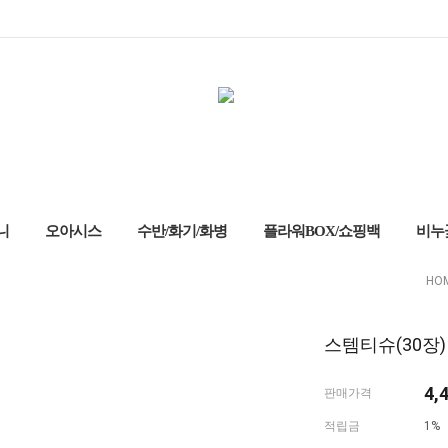
니
오아시스
수반/화기/화병
플라워BOX/쇼핑백
비누
HO
스템티슈(30장)
4,
판매가격
적립금
1%