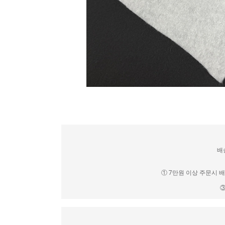
배
① 7만원 이상 주문시 
③