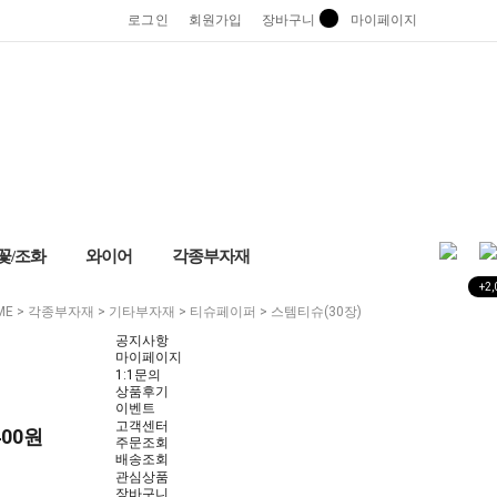
로그인
회원가입
장바구니
마이페이지
꽃/조화
와이어
각종부자재
+2,
ME
>
각종부자재
>
기타부자재
>
티슈페이퍼
> 스템티슈(30장)
공지사항
마이페이지
1:1문의
상품후기
이벤트
고객센터
400
원
주문조회
배송조회
관심상품
장바구니