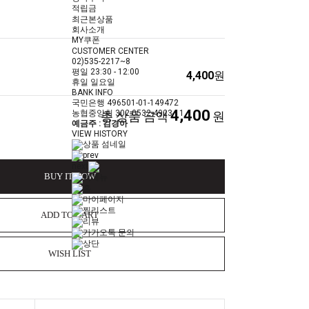
적립금
최근본상품
회사소개
MY쿠폰
CUSTOMER CENTER
02)535-2217~8
평일
23:30 - 12:00
4,400
원
휴일
일요일
BANK INFO
국민은행
496501-01-149472
4,400
농협중앙회
302-0532-4923-11
총 상품 금액
원
예금주 : 김경아
VIEW HISTORY
prev
next
BUY IT NOW
ADD TO CART
WISH LIST