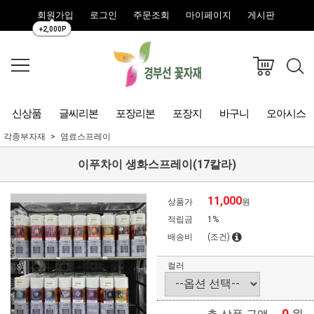
회원가입
로그인
주문조회
마이페이지
게시판
+2,000P
신상품
글씨리본
포장리본
포장지
바구니
오아시스
각종부자재
염료스프레이
이푸차이 생화스프레이(17칼라)
11,000
상품가
원
적립금
1%
배송비
(조건)
컬러
0