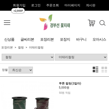
회원가입
로그인
주문조회
마이페이지
게시판
+2,000P
신상품
글씨리본
포장리본
포장지
바구니
오아시스
포장리본
컬링
이태리컬링
정렬
투톤 컬링(2칼라)
5,000원
50원 적립