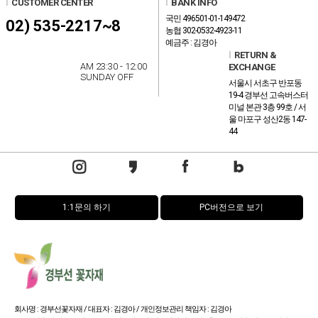
l
CUSTOMER CENTER
l
BANK INFO
국민 496501-01-149472
02) 535-2217~8
농협 302-0532-4923-11
예금주 : 김경아
l
RETURN &
AM 23:30 - 12:00
EXCHANGE
SUNDAY OFF
서울시 서초구 반포동
19-4 경부선 고속버스터
미널 본관 3층 99호 / 서
울 마포구 성산2동 147-
44
1:1문의 하기
PC버전으로 보기
회사명 : 경부선꽃자재 / 대표자 : 김경아 / 개인정보관리 책임자 : 김경아