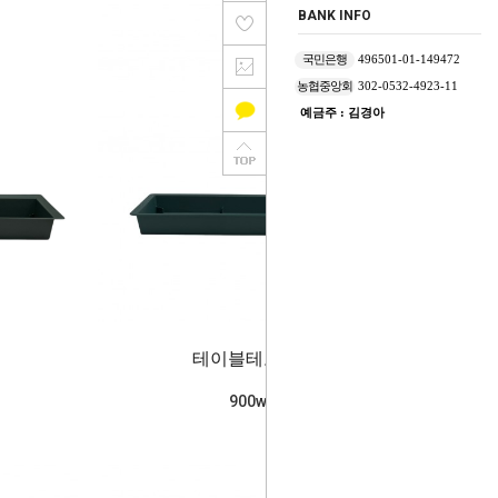
BANK INFO
국민은행
496501-01-149472
농협중앙회
302-0532-4923-11
예금주 : 김경아
테이블테코 원장
900won