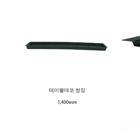
테이블데코 쌍장
1,400won