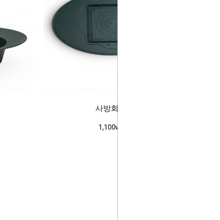
사방화(소)
1,100won