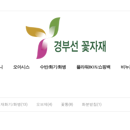
니
오아시스
수반/화기/화병
플라워BOX/쇼핑백
비누
재화기/화병(13)
오브제(4)
꽃통(8)
화분받침(1)