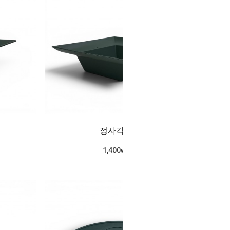
정사각(대)
1,400won