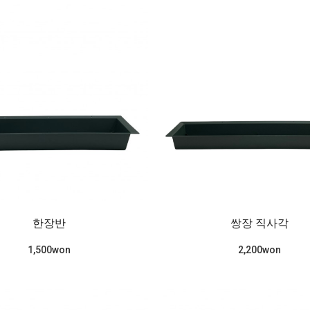
한장반
쌍장 직사각
1,500won
2,200won