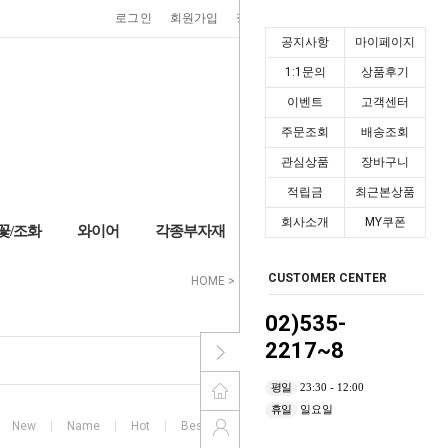
0
로그인
회원가입
장바구니
마이페이지
공지사항
마이페이지
1:1문의
상품후기
이벤트
고객센터
주문조회
배송조회
관심상품
장바구니
적립금
최근본상품
회사소개
MY쿠폰
꽃/조화
와이어
각종부자재
+2,000P
CUSTOMER CENTER
HOME
>
수반/화기
>
플라스틱수반
02)535-
2217~8
평일
23:30 - 12:00
휴일
일요일
New
Name
Hot
Best
High price
Low price