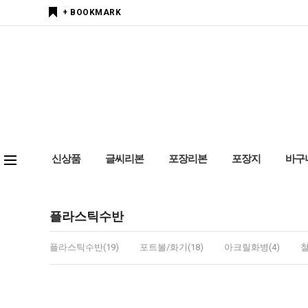
+ BOOKMARK
신상품
글씨리본
포장리본
포장지
바구
플라스틱수반
플라스틱수반(19)
포트볼/화기(18)
아크릴화병(4)
철