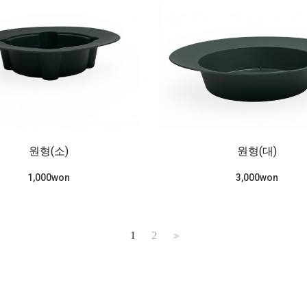
원형(소)
원형(대)
1,000won
3,000won
1
2
>>