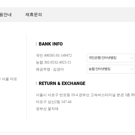
용안내
제휴문의
국민 496501-01-149472
국민은행 인터넷뱅킹
농협 302-0532-4923-11
농협 인터넷뱅킹
예금주명 : 김경아
/ 서울 마포
서울시 서초구 반포동 19-4 경부선 고속버스터미널 본관 3층 99
마포구 성산2동 147-44
경부선 꽃자재