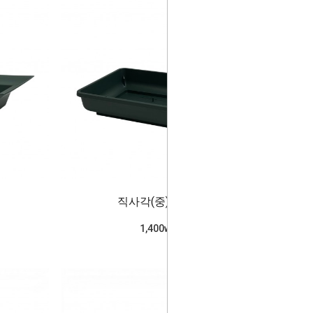
직사각(중) 픽스형
1,400won