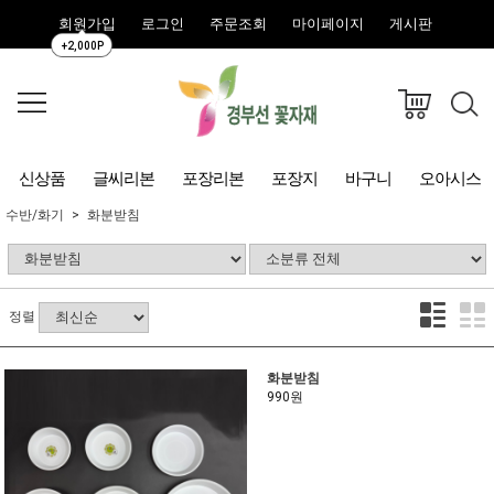
회원가입
로그인
주문조회
마이페이지
게시판
+2,000P
신상품
글씨리본
포장리본
포장지
바구니
오아시스
수반/화기
화분받침
정렬
화분받침
990원