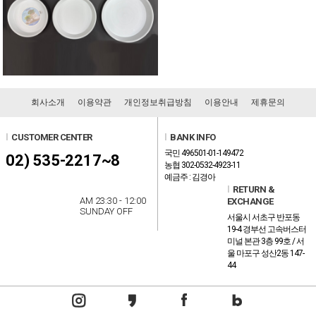
회사소개
이용약관
개인정보취급방침
이용안내
제휴문의
l
CUSTOMER CENTER
l
BANK INFO
국민 496501-01-149472
02) 535-2217~8
농협 302-0532-4923-11
예금주 : 김경아
l
RETURN &
AM 23:30 - 12:00
EXCHANGE
SUNDAY OFF
서울시 서초구 반포동
19-4 경부선 고속버스터
미널 본관 3층 99호 / 서
울 마포구 성산2동 147-
44