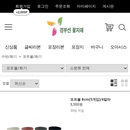
회원가입
로그인
주문조회
마이페이지
게시판
+2,000P
신상품
글씨리본
포장리본
포장지
바구니
오아시스
수반/화기
포트볼/화기
정렬
포트볼 8cm(5개입)/4칼라
3,500원
30원 적립