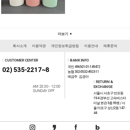
더보기 ▼
회사소개
이용약관
개인정보취급방침
이용안내
제휴문의
l
CUSTOMER CENTER
l
BANK INFO
국민 496501-01-149472
02) 535-2217~8
농협 302-0532-4923-11
예금주 : 김경아
l
RETURN &
AM 23:30 - 12:00
EXCHANGE
SUNDAY OFF
서울시 서초구 반포동
19-4 경부선 고속버스터
미널 본관 3층 99호 / 서
울 마포구 성산2동 147-
44